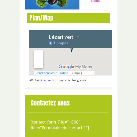
Plan/Map
Afficher
Lézart vert
sur une carte plus grande
Contactez nous
[contact-form-7 id="1860"
title="Formulaire de contact 1"]