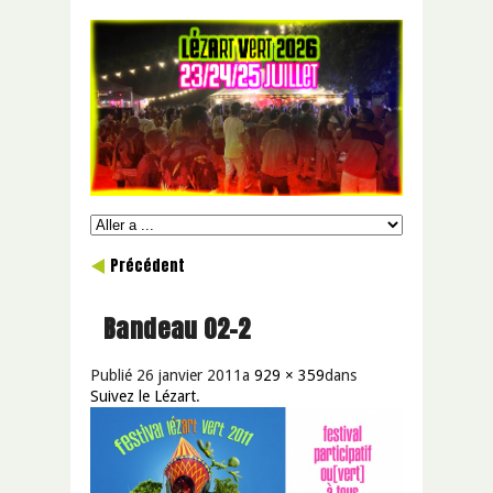
Précédent
Bandeau 02-2
Publié
26 janvier 2011
a
929 × 359
dans
Suivez le Lézart
.