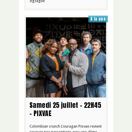
zigzague
A la une
Samedi 25 juillet – 22H45
– PIXVAE
Colombian crunch L’ouragan Pixvae revient
secouer nos perceptions avec une 4ème