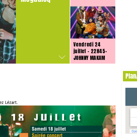
Vendredi 24
juillet – 22H45-
JOHNNY MAKAM
Pla
Vendredi 24
juillet – 00h30
Vendredi 24
ez Lézart
.
– CAOS.808
juillet 2026 – 21h
– ZFO c ...