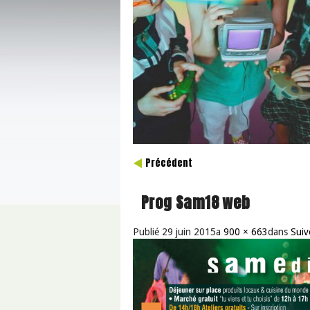
Précédent
Prog Sam18 web
Publié
29 juin 2015
a
900 × 663
dans
Suiv