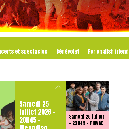
ncerts et spectacles
Bénévolat
For english frien
Samedi 25
juillet 2026 –
Samedi 25 juillet
20H45 –
– 22H45 – PIXVAE
Megadisq