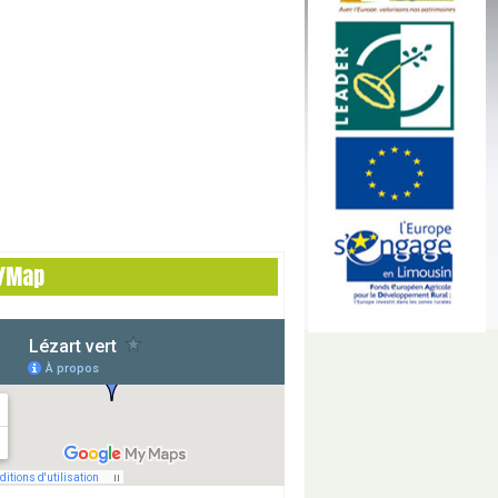
n/Map