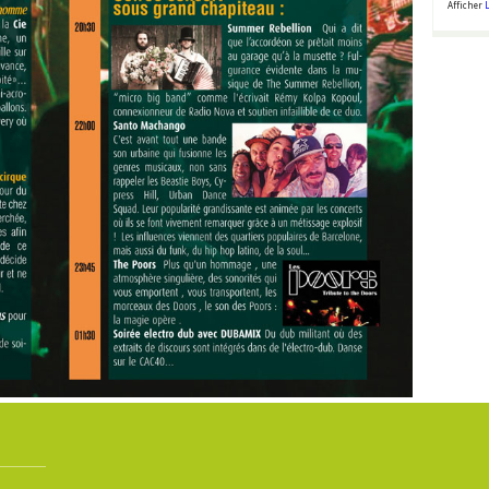
Afficher
L
Vendredi 24
juillet – 00h30 –
CAOS.808
Vendredi 24
juillet 2026 –
Samedi 25 juillet
21h – ZFO
2026 – 20H45 –
collectif
Megad ...