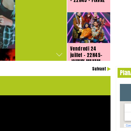
Samedi 25 juillet
– 22H45 – PIXVAE
Suivant
Pla
Vendredi 24
juillet 2026 –
Vendredi 24
21h – ZFO
juillet – 22H45-
collectif
JOHNNY MAKAM