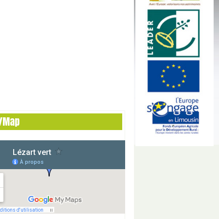
n/Map