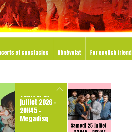
ncerts et spectacles
Bénévolat
For english frien
Vendredi 24
juillet – 00h30
18H30 – Grand Bal
– CAOS.808
trad