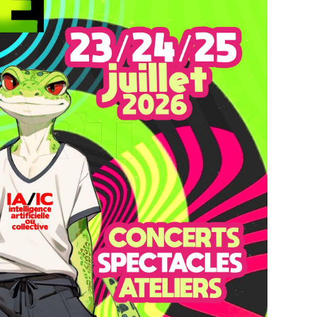
Samedi 25 juillet
2026 – 20H45 –
Megad ...
Samedi 25
juillet – 22H45
– PIXVAE