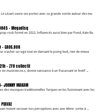
juillet 2026 –
20H45 –
e Le Lézart ouvre ses portes avec sa grande soirée autour des mu
Megadisq
20H45 – Megadisq
 pop-rock formé en 2022. Influencés aussi bien par Pond, Kate Bu
0 – CAOS.808
cracher sa rage tout en dansant le poing levé, rien de mieux
21h – ZFO collectif
 six musicien.ne.s, donne naissance à un fracassant et festif ...
45- JOHNNY MAKAM
s des musiques traditionnelles Turques en les fusionnant avec les
– PIXVAE
ae revient secouer nos perceptions avec une 4ème sortie à ...