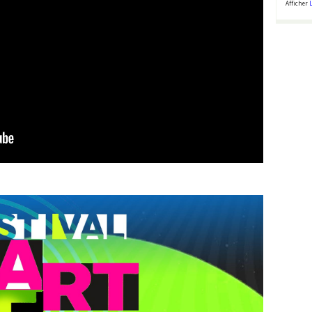
Afficher
L
Vendredi 24
juillet 2026 – 21h
– ZFO c ...
Vendredi 24
juillet –
Vendredi 24
22H45- JOHNNY
juillet – 00h30 –
MAKAM
CAOS.808